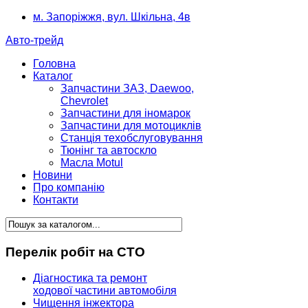
м. Запоріжжя, вул. Шкільна, 4в
Авто-трейд
Головна
Каталог
Запчастини ЗАЗ, Daewoo,
Chevrolet
Запчастини для іномарок
Запчастини для мотоциклів
Станція техобслуговування
Тюнінг та автоскло
Масла Motul
Новини
Про компанію
Контакти
Перелік робіт на СТО
Діагностика та ремонт
ходової частини автомобіля
Чищення інжектора