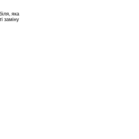
іля, яка
ті заміну