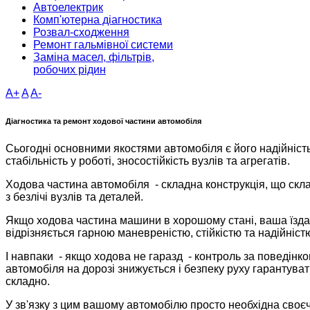
Автоелектрик
Комп'ютерна діагностика
Розвал-сходження
Ремонт гальмівної системи
Заміна масел, фільтрів,
робочих рідин
A+
A
A-
Діагностика та ремонт ходової частини автомобіля
Сьогодні основними якостями автомобіля є його надійність
стабільність у роботі, зносостійкість вузлів та агрегатів.
Ходова частина автомобіля - складна конструкція, що скл
з безлічі вузлів та деталей.
Якщо ходова частина машини в хорошому стані, ваша їзда
відрізняється гарною маневреністю, стійкістю та надійніст
І навпаки - якщо ходова не гаразд - контроль за поведінк
автомобіля на дорозі знижується і безпеку руху гарантува
складно.
У зв'язку з цим вашому автомобілю просто необхідна своє