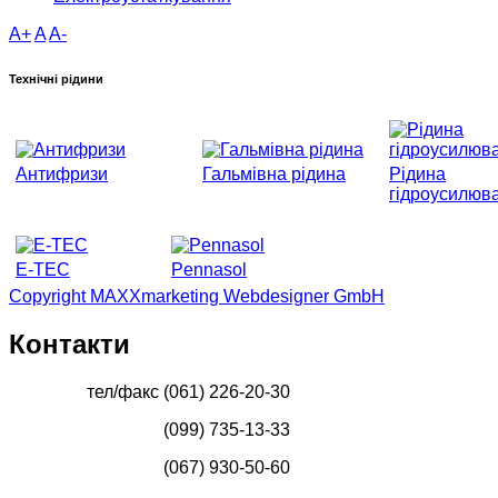
A+
A
A-
Технічні рідини
Антифризи
Гальмівна рідина
Рідина
гідроусилюв
E-TEC
Pennasol
Copyright MAXXmarketing Webdesigner GmbH
Контакти
тел/факс (061) 226-20-30
(099) 735-13-33
(067) 930-50-60