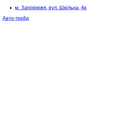
м. Запоріжжя, вул. Шкільна, 4в
Авто-трейд