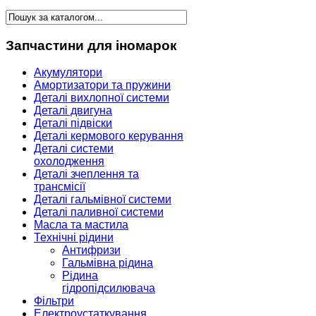
Запчастини для іномарок
Акумулятори
Амортизатори та пружини
Деталі вихлопної системи
Деталі двигуна
Деталі підвіски
Деталі кермового керування
Деталі системи
охолодження
Деталі зчеплення та
трансмісії
Деталі гальмівної системи
Деталі паливної системи
Масла та мастила
Технічні рідини
Антифризи
Гальмівна рідина
Рідина
гідропідсилювача
Фільтри
Електроустаткування