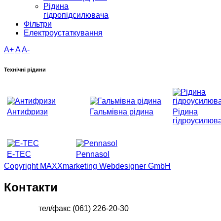
Рідина
гідропідсилювача
Фільтри
Електроустаткування
A+
A
A-
Технічні рідини
Антифризи
Гальмівна рідина
Рідина
гідроусилюв
E-TEC
Pennasol
Copyright MAXXmarketing Webdesigner GmbH
Контакти
тел/факс (061) 226-20-30