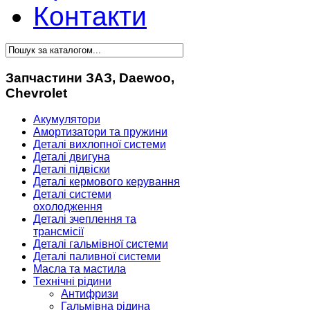
Контакти
Запчастини ЗАЗ, Daewoo,
Chevrolet
Акумулятори
Амортизатори та пружини
Деталі вихлопної системи
Деталі двигуна
Деталі підвіски
Деталі кермового керування
Деталі системи
охолодження
Деталі зчеплення та
трансмісії
Деталі гальмівної системи
Деталі паливної системи
Масла та мастила
Технічні рідини
Антифризи
Гальмівна рідина